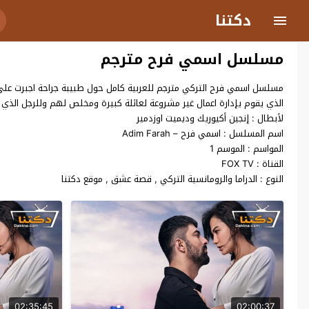
دكتنا
مسلسل اسمي فرح مترجم
مسلسل اسمي فرح التركي مترجم للعربية كامل حول طبيبة جراحة اجبرت على ا
الذي يقوم يإدارة اعمال غير مشروعة لعائلة كبيرة ومخلص لهم وللرجل الذي ان
لأبطال : إنجين أكيوريك وديميت اوزدمير
اسم المسلسل : اسمي فرح – Adim Farah
المواسم : الموسم 1
القناة : FOX TV
النوع : الدراما والرومانسية التركي , قصة عشق , موقع دكتنا
02:35:45
02:00:37