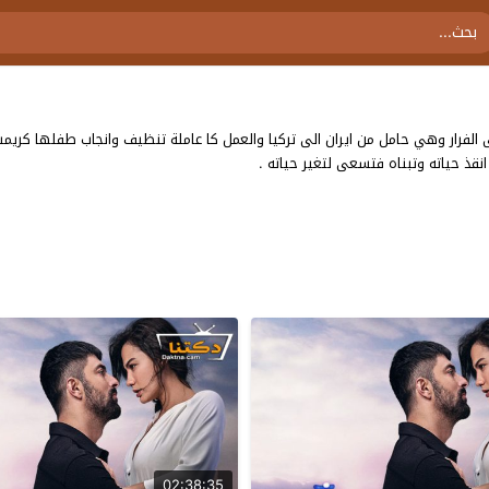
لفرار وهي حامل من ايران الى تركيا والعمل كا عاملة تنظيف وانجاب طفلها كريمش
قذ حياته وتبناه فتسعى لتغير حياته .
02:38:35