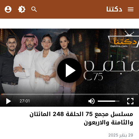
دكتنا
27:01
مسلسل مجمع 75 الحلقة 248 المائتان
والثامنة والاربعون
29 يناير 2025