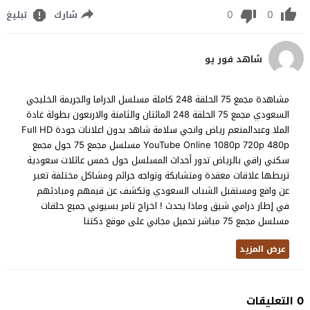
0
0
شارك
تبليغ
شاهد فور يو
مشاهدة مجمع 75 الحلقة 248 كاملة مسلسل الدراما والجريمة الخليجي
السعودي مجمع 75 الحلقة 248 المائتان والثامنة والاربعون بطولة غادة
الملا وعبدالمنعم رياض وانجي سلامة شاهد بدون اعلانات جودة Full HD
YouTube Online 1080p 720p 480p مسلسل مجمع 75 حول مجمع
سكني راقي بالرياض تدور أحداث المسلسل حول خمس عائلات سعودية
تربطها علاقات معقدة ومتشابكة وتواجه جرائم ومشاكل مختلفة تعبر
عن واقع ومستقبل الشباب السعودي وتكشف عن قيمهم ومبادئهم
في إطار درامي شيق وماذا يحدث ! اخراج تامر بسيوني جميع حلقات
مسلسل مجمع 75 مباشر تحميل مجاني على موقع دكتنا
عرض المزيد
0 التعليقات