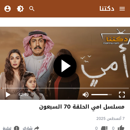
دكتنا
42:49
مسلسل امي الحلقة 70 السبعون
7 أغسطس 2025
0
0
شارك
تبليغ