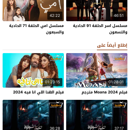
42:22
46:51
مسلسل اسر الحلقة 91 الحادية
مسلسل امي الحلقة 71 الحادية
والتسعون
والسبعون
إطلع أيضاً على
01:23:15
01:28:01
فيلم Moana 2024 مترجم
فيلم الهنا اللي انا فيه 2024
36:28
37:17