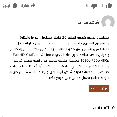
0
1
شارك
تبليغ
شاهد فور يو
مشاهدة طبيبة شرعية الحلقة 20 كاملة مسلسل الدراما والاثارة
والتشويق المصري طبيبة شرعية الحلقة 20 العشرون بطولة نضال
الشافعي و بشرى و مروة عبدالمنعم و ياسر علي ماهر و سميرة صدقي
و فراس سعيد شاهد بدون اعلانات جودة Full HD YouTube Online
1080p 720p 480p مسلسل طبيبة شرعية حول قصة طبيبة شرعية
ومغامراتها مع فريقها في مواجهة التحديات مبرزًا تأثير ذلك على نواحي
حياتهم الشخصية ! اخراج شادي أبو شادي جميع حلقات مسلسل طبيبة
شرعية مباشر تحميل مجاني على موقع دكتنا
عرض المزيد
0 التعليقات