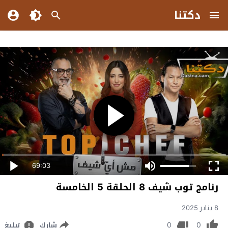
دكتنا
69:03
رنامج توب شيف 8 الحلقة 5 الخامسة
8 يناير 2025
0
0
شارك
تبليغ